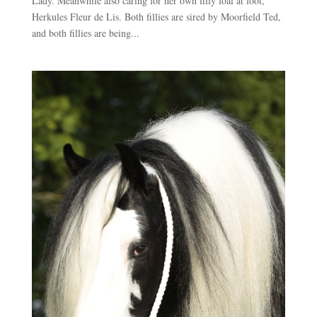
Lady. Meanwhile also caring for her own filly foal at foot,
Herkules Fleur de Lis. Both fillies are sired by Moorfield Ted,
and both fillies are being...